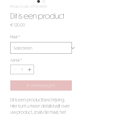
Productcode: 21554345656
Dit is een product
Prijs
€ 120,00
Maat
*
Aantal
*
In winkelwagen
Dit is een productbeschrijving. 
Hier kunt u meer details kwijt over 
uw product, zoals de maat, het 