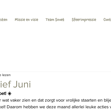
nsten
Missie en visie
Team Snoet
Sfeerimpressie
Cont
e lezen
ef Juni
et! ☀️
 wat vaker zien en dat zorgt voor vrolijke staarten en blij
nkel! Daarom hebben we deze maand allerlei leuke acties v