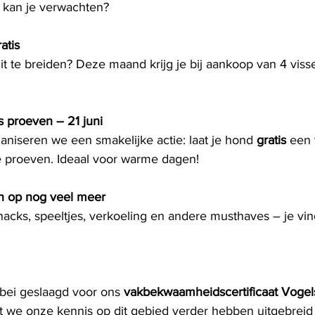
t kan je verwachten?
atis
it te breiden? Deze maand krijg je bij aankoop van 4 viss
s proeven – 21 juni
ganiseren we een smakelijke actie: laat je hond 
gratis
 een 
proeven. Ideaal voor warme dagen!
n op nog veel meer
cks, speeltjes, verkoeling en andere musthaves – je vind
ebei geslaagd voor ons 
vakbekwaamheidscertificaat Vogel
at we onze kennis op dit gebied verder hebben uitgebrei