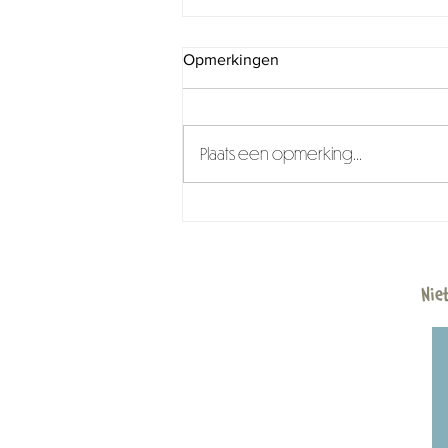
Opmerkingen
Nieuwsbrief Juli
Plaats een opmerking...
Nie