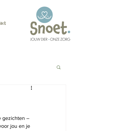
act
e gezichten – 
oor jou en je 