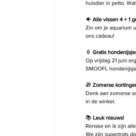
huisdier in petto. Wa
🐠 
Alle vissen 4 + 1 gr
Zin om je aquarium u
ons cadeau!
🍦 
Gratis hondenijsje
Op vrijdag 21 juni or
SMOOFL hondenijsje 
🎁 
Zomerse kortinge
Denk aan zomerse sna
in de winkel.
📚 
Leuk nieuws!
Renske en ik zijn all
We zijn supertrots d