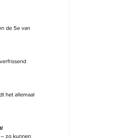
en de 5e van 
verfrissend 
t het allemaal 
s
! 
d – zo kunnen 