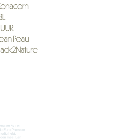
Konacorn
BL
PUUR
Jean Peau
Back2Nature