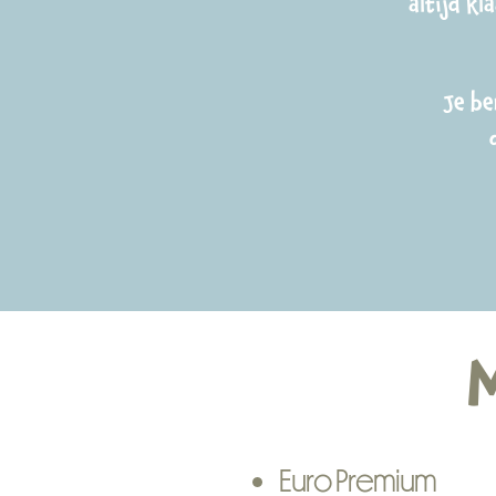
altijd kl
Je be
Euro Premium