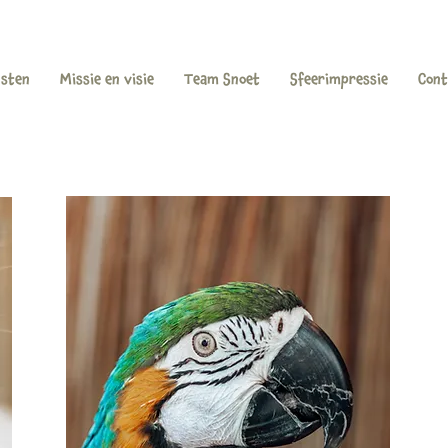
nsten
Missie en visie
Team Snoet
Sfeerimpressie
Cont