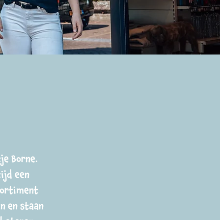
je Borne.
ijd een
sortiment
en en staan