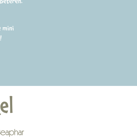
erbeteren.
e mini
!
el
Beaphar