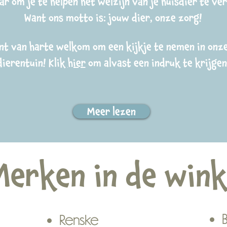
aar om je te helpen het welzijn van je huisdier te v
Want ons motto is: jouw dier, onze zorg!
nt van harte welkom om een kijkje te nemen in onz
dierentuin! Klik
hier
om alvast een indruk te krijgen
Meer lezen
Merken in de wink
Renske