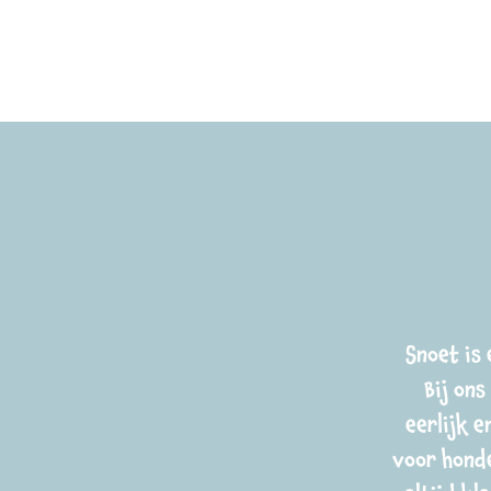
Snoet is
Bij on
eerlijk 
voor honde